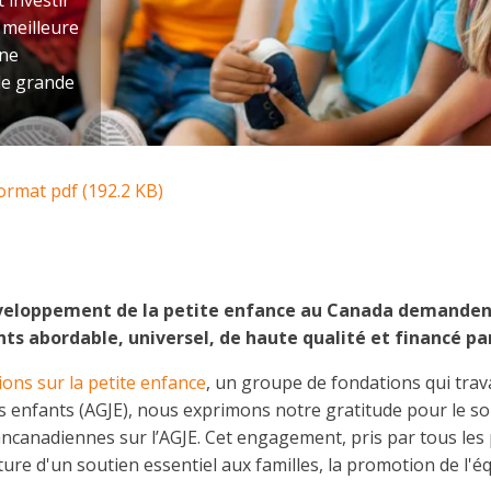
 investir
 meilleure
une
de grande
ormat pdf (
192.2 KB
)
éveloppement de la petite enfance au Canada demandent 
ts abordable, universel, de haute qualité et financé p
ions sur la petite enfance
, un groupe de fondations qui trava
es enfants (AGJE), nous exprimons notre gratitude pour le 
canadiennes sur l’AGJE. Cet engagement, pris par tous les p
ure d'un soutien essentiel aux familles, la promotion de l'éq