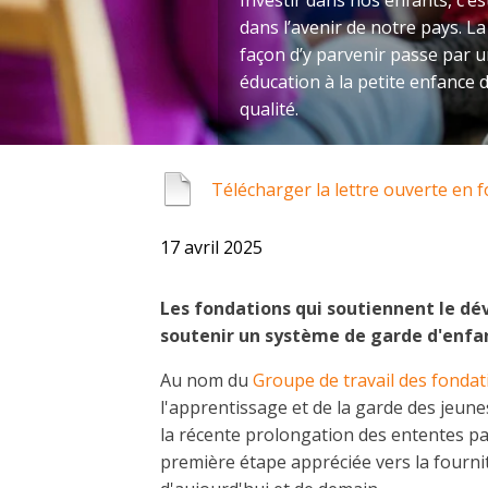
Investir dans nos enfants, c’est
dans l’avenir de notre pays. La
façon d’y parvenir passe par 
éducation à la petite enfance 
qualité.
Télécharger la lettre ouverte en f
17 avril 2025
Les fondations qui soutiennent le d
soutenir un système de garde d'enfan
Au nom du
Groupe de travail des fondat
l'apprentissage et de la garde des jeun
la récente prolongation des ententes pan
première étape appréciée vers la fournit